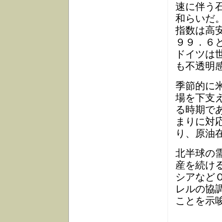
速に伴う
和らいだ
指数は高
９９．６
ドイツは
も不透明
季節的に
場を下支
る時期で
まりに対
り、原油
北半球の
産を続け
シアなど
レルの協
ことを示