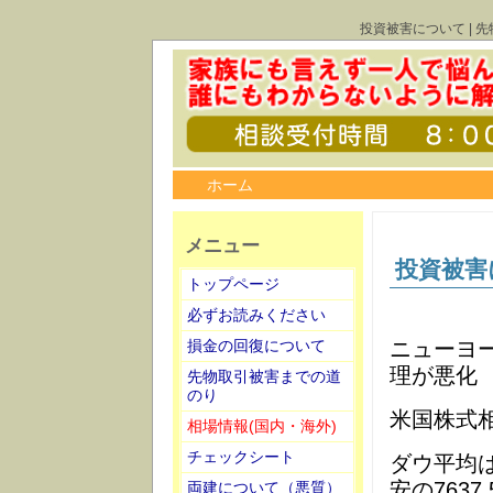
投資被害について | 
ホーム
メニュー
投資被害
トップページ
必ずお読みください
ニューヨ
損金の回復について
理が悪化
先物取引被害までの道
のり
米国株式
相場情報(国内・海外)
チェックシート
ダウ平均は1
安の763
両建について（悪質）