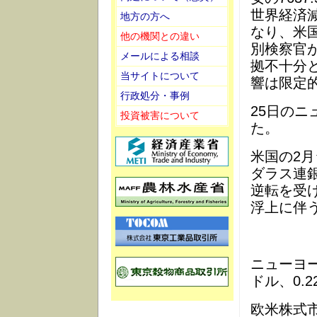
世界経済
地方の方へ
なり、米
他の機関との違い
別検察官が
メールによる相談
拠不十分
当サイトについて
響は限定
行政処分・事例
25日のニ
投資被害について
た。
米国の2
ダラス連
逆転を受
浮上に伴
ニューヨー
ドル、0.
欧米株式