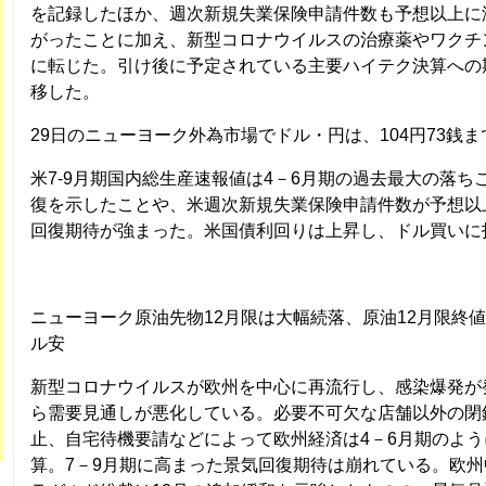
を記録したほか、週次新規失業保険申請件数も予想以上に
がったことに加え、新型コロナウイルスの治療薬やワクチ
に転じた。引け後に予定されている主要ハイテク決算への
移した。
29日のニューヨーク外為市場でドル・円は、104円73銭
米7-9月期国内総生産速報値は4－6月期の過去最大の落ち
復を示したことや、米週次新規失業保険申請件数が予想以
回復期待が強まった。米国債利回りは上昇し、ドル買いに
ニューヨーク原油先物12月限は大幅続落、原油12月限終値は3
ル安
新型コロナウイルスが欧州を中心に再流行し、感染爆発が
ら需要見通しが悪化している。必要不可欠な店舗以外の閉
止、自宅待機要請などによって欧州経済は4－6月期のよ
算。7－9月期に高まった景気回復期待は崩れている。欧