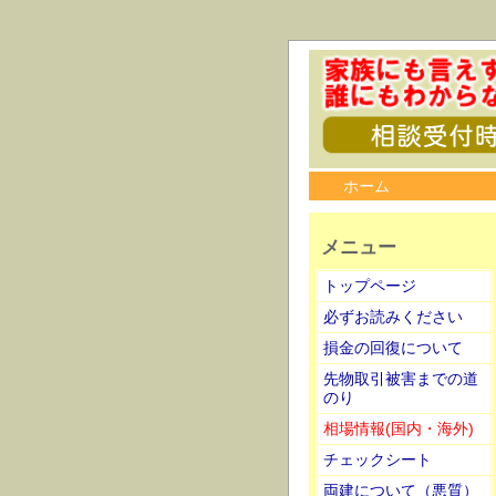
ホーム
メニュー
トップページ
必ずお読みください
損金の回復について
先物取引被害までの道
のり
相場情報(国内・海外)
チェックシート
両建について（悪質）