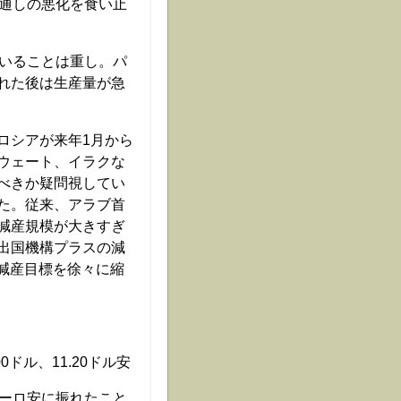
見通しの悪化を食い止
ていることは重し。パ
れた後は生産量が急
ロシアが来年1月から
ウェート、イラクな
べきか疑問視してい
た。従来、アラブ首
減産規模が大きすぎ
出国機構プラスの減
い減産目標を徐々に縮
0ドル、11.20ドル安
ユーロ安に振れたこと