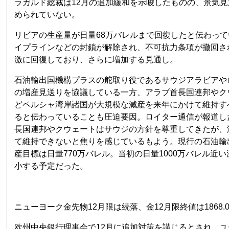
ラガルド総裁は12月の追加緩和を示唆したものの、景気
められていない。
リビアの生産量が日量68万バレルまで回復したと伝わっ
イプラインなどの封鎖が解除され、不可抗力条項が撤回さ
激に回復しており、さらに増加する見通し。
石油輸出国機構プラスの舵取り役であるサウジアラビアや
の増産見送りを協議している一方、アラブ首長国連邦やク
どペルシャ湾岸諸国が大規模な減産を来年にかけて維持す
ると伝わっていることも圧迫要因。ロイター通信が報道し
長国連邦やクウェートはサウジの方針を尊重してきたが、
て維持できないと焦りを感じているもよう。現行の石油輸
産目標は日量770万バレル。当初の日量1000万バレル近
小する予定だった。
ニューヨーク金先物12月限は続落、金12月限終値は1868.0
欧州中央銀行理事会で12月に追加対策を講じるとされ、