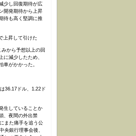
減少し回復期待が広
ン開発期待から上昇
期待も高く堅調に推
まで上昇して引けた
こみから予想以上の回
上に減少したため、
拍車がかかった。
6.17ドル、1.22ド
発生していることか
鎖、夜間の外出禁
うにまた痛手を追う公
州中央銀行理事会後、