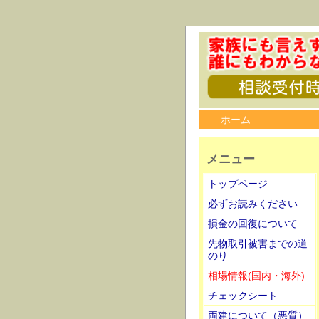
ホーム
メニュー
トップページ
必ずお読みください
損金の回復について
先物取引被害までの道
のり
相場情報(国内・海外)
チェックシート
両建について（悪質）