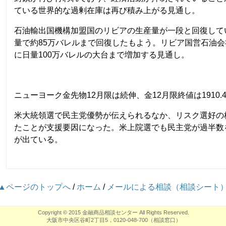
ている世界的な過剰在庫は再び積み上がる見通し。
石油輸出国機構加盟国のリビアの生産量が一段と回復して
量で約85万バレルまで回復したもよう。リビア国営石油
に日量100万バレルの大台まで増加する見通し。
ニューヨーク金先物12月限は続伸、金12月限終値は1910.4
米大統領選で民主党優勢が伝えられるなか、リスク選好の
たことが支援要因になった。米上院選でも民主党が過半数
が出ている。
▲ページのトップへ
/
ホーム
/
メールによる相談（相談シート
Copyright © 2015
金融商品相談センター
All Rights Reserved.
大阪市中央区谷町2丁目5，
0120-048-700
（相談窓口）