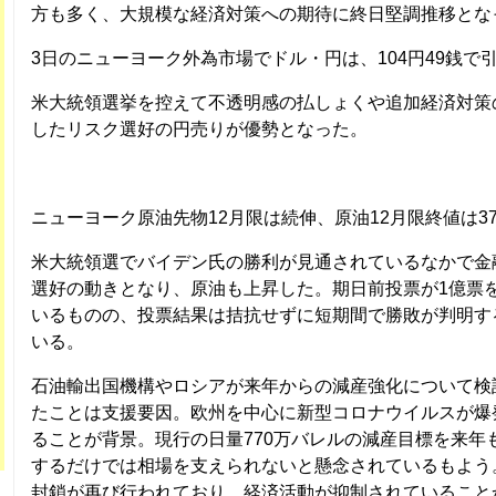
方も多く、大規模な経済対策への期待に終日堅調推移とな
3日のニューヨーク外為市場でドル・円は、104円49銭で
米大統領選挙を控えて不透明感の払しょくや追加経済対策
したリスク選好の円売りが優勢となった。
ニューヨーク原油先物12月限は続伸、原油12月限終値は37.
米大統領選でバイデン氏の勝利が見通されているなかで金
選好の動きとなり、原油も上昇した。期日前投票が1億票
いるものの、投票結果は拮抗せずに短期間で勝敗が判明す
いる。
石油輸出国機構やロシアが来年からの減産強化について検
たことは支援要因。欧州を中心に新型コロナウイルスが爆
ることが背景。現行の日量770万バレルの減産目標を来年
するだけでは相場を支えられないと懸念されているもよう
封鎖が再び行われており、経済活動が抑制されていること