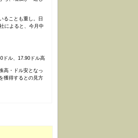
いることも重し。日
会社によると、今月中
0ドル、17.90ドル高
株高・ドル安となっ
を獲得するとの見方
）