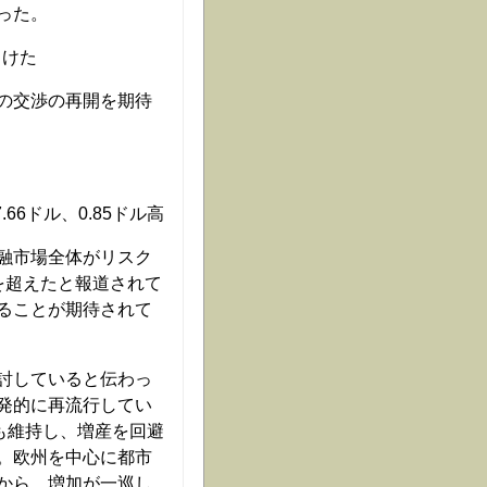
った。
引けた
の交渉の再開を期待
66ドル、0.85ドル高
融市場全体がリスク
を超えたと報道されて
ることが期待されて
討していると伝わっ
発的に再流行してい
も維持し、増産を回避
。欧州を中心に都市
から、増加が一巡し