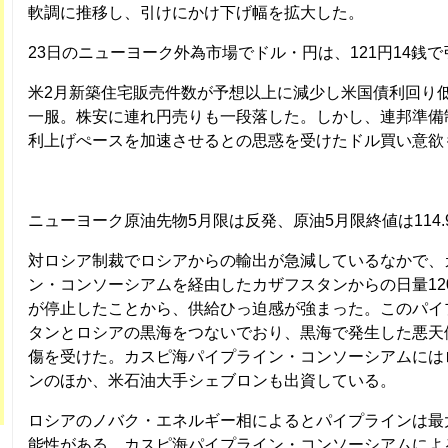
軟調に推移し、引けにかけ下げ幅を拡大した。
23日のニューヨーク外為市場でドル・円は、121円14銭で
米2月新築住宅販売件数が予想以上に減少し米国債利回り
一服。株安に連れ円売りも一段落した。しかし、連邦準備
利上げぺースを加速させるとの思惑を受けたドル買い意欲
ニューヨーク原油先物5月限は反発、原油5月限終値は114.9
対ロシア制裁でロシアからの輸出が急減しているなかで、
ン・コンソーシアムを経由したカザフスタンからの日量12
が停止したことから、供給ひっ迫感が強まった。このパイ
タンとロシアの黒海をつないでおり、黒海で発生した悪天
傷を受けた。カスピ海パイプライン・コンソーシアムには
ンのほか、米石油大手シェブロンも出資している。
ロシアのノバク・エネルギー相によるとパイプラインは最
能性がある。カスピ海パイプライン・コンソーシアムによ