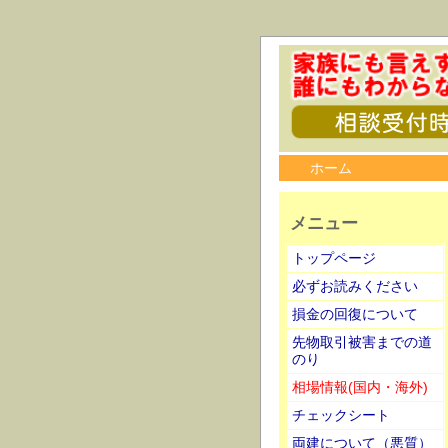
ホーム
メニュー
トップページ
必ずお読みください
損金の回復について
先物取引被害までの道
のり
相場情報(国内・海外)
チェックシート
両建について（悪質）