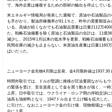
で、海外企業は修復するための部材の輸出を停止している
米エネルギー情報局が発表した週報で、原油や石油製品の
も手がかり。製油所稼働率が91.1％と、昨年の需要期並
いる。高値が続くなかでも石油製品需要は日量2112万40
た。戦略石油備蓄を除く原油と石油製品の合計は、11億368
減少し、2015年1月以来の低水準を更新。戦略石油備蓄
民間在庫の減少も止まらない。米原油生産量は日量1160
ばいだった。
ニューヨーク金先物4月限は反発、金4月限終値は1937.30ド
時間外取引では、ドルが堅調に推移が圧迫要因ながらもウ
の緊張を受け、安全資産として金を買う動きが強く、一時1
上昇。日中取引では、ウクライナ・ロシア間の停戦交渉に
油高も強材料となり、1947ドル台まで上げ幅を拡大した
に引けた。なおニューヨーク金の引け後、現物相場は一段高
台に上昇。