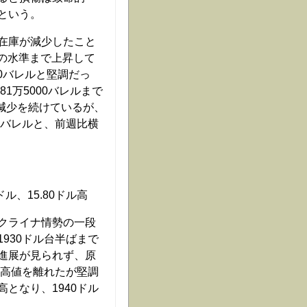
という。
在庫が減少したこと
みの水準まで上昇して
00バレルと堅調だっ
1万5000バレルまで
も減少を続けているが、
万バレルと、前週比横
ル、15.80ドル高
クライナ情勢の一段
930ドル台半ばまで
進展が見られず、原
。高値を離れたが堅調
となり、1940ドル