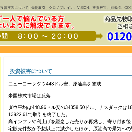
投資被害について | 先物取引、クロノブレイン、VISION、投資被害、排出権、CO2
投資被害について
ニューヨークダウ448ドル安、原油高を警戒
米国株式市場は反落
ダウ平均は448.96ドル安の34358.50ドル、ナスダックは1
13922.61で取引を終了した。
高インフレや利上げを懸念した売りが再燃し、寄り付き後
宅販売件数が予想以上に減少したほか、原油高で景気への