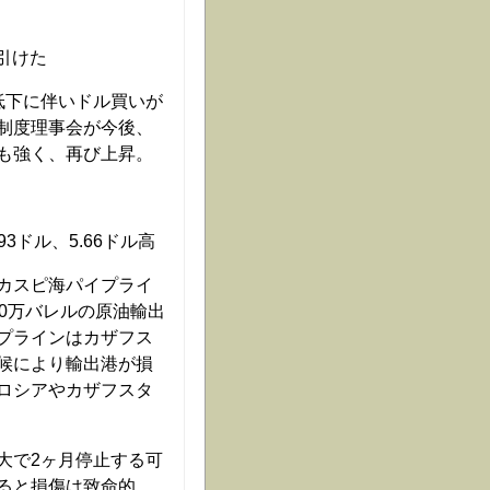
引けた
低下に伴いドル買いが
制度理事会が今後、
も強く、再び上昇。
3ドル、5.66ドル高
カスピ海パイプライ
0万バレルの原油輸出
プラインはカザフス
候により輸出港が損
ロシアやカザフスタ
大で2ヶ月停止する可
ると損傷は致命的