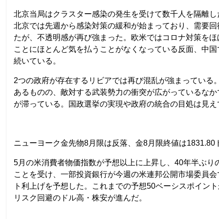
北京当局はクラスター感染の発生を受けて数千人を隔離し
北京では先週から感染対策の緩和が始まっており、需要回
たが、不透明感が再び強まった。欧米ではコロナ対策をほ
ことにほとんど気を払うことがなくなっている反面、中国
続いている。
2つの政府が存在するリビアでは再び混乱が強まっている
あるものの、敵対する武装勢力の衝突が広がっているなか
が滞っている。国政選挙の実現や政府の統合の目処は見え
ニューヨーク金先物8月限は反落、金8月限終値は1831.80ド
5月の米消費者物価指数が予想以上に上昇し、40年半ぶり
ことを受け、一部投資銀行が今週の米連邦公開市場委員会
ト利上げを予想した。これまでの予想50ベーシスポイン
リスク回避のドル高・株安が進んだ。