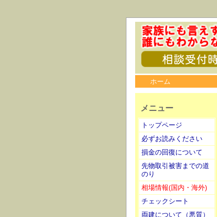
ホーム
メニュー
トップページ
必ずお読みください
損金の回復について
先物取引被害までの道
のり
相場情報(国内・海外)
チェックシート
両建について（悪質）