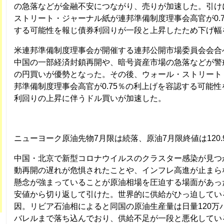
の急落などが金融不安につながり、売りが加速した。引け
ストリート・ジャーナル紙が連邦準備制度理事会高官が0.
する可能性を報じ債券利回りが一段と上昇したため下げ幅
米連邦準備制度理事会が開催する連邦公開市場委員会会合
中国の一部経済封鎖再開や、暗号資産市場の急落などが警
の円買いが優勢となった。その後、ウォール・ストリート
邦準備制度理事会高官が0.75％の利上げを容認する可能
利回りの上昇に伴うドル買いが加速した。
ニューヨーク原油先物7月限は続落、原油7月限終値は120.9
中国・北京で新型コロナウイルスのクラスター感染が見つ
動再開の遅れが危惧されたことや、インフレ高進が止まら
懸念が強まっていることが原油相場を圧迫する場面があっ
安値から切り返して引けた。世界的に供給がひっ迫してい
因。リビア石油相によると同国の原油生産量は日量120万
バレルまで落ち込んでおり、供給不足が一段と悪化してい