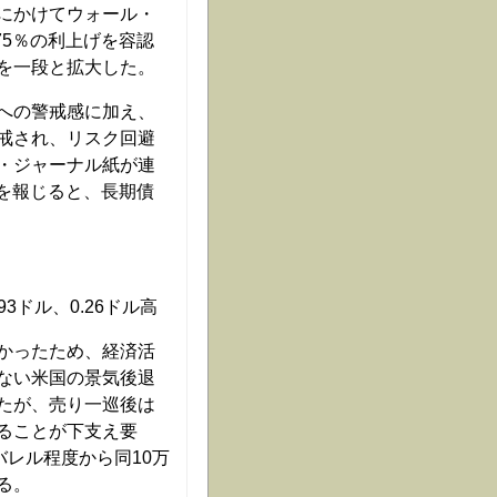
にかけてウォール・
75％の利上げを容認
を一段と拡大した。
への警戒感に加え、
戒され、リスク回避
・ジャーナル紙が連
性を報じると、長期債
3ドル、0.26ドル高
かったため、経済活
ない米国の景気後退
たが、売り一巡後は
ることが下支え要
バレル程度から同10万
る。