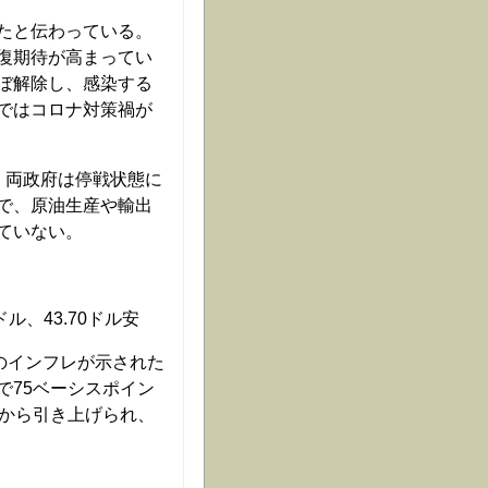
たと伝わっている。
復期待が高まってい
ぼ解除し、感染する
ではコロナ対策禍が
。両政府は停戦状態に
で、原油生産や輸出
ていない。
ル、43.70ドル安
のインフレが示された
で75ベーシスポイン
トから引き上げられ、