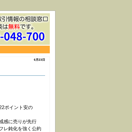
6月23日
.22ポイント安の
戒感に売りが先行
フレ鈍化を強く公約