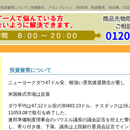
投資被害について | 先物取引、クロノブレイン、VISION、投資被害、排出権、CO2
投資被害について
ニューヨークダウ47ドル安、根強い景気後退懸念が重し
米国株式市場は反落
ダウ平均は47.12ドル安の30483.13ドル、ナスダックは16
11053.08で取引を終了した。
連邦準備制度理事会のパウエル議長の議会証言を控えた警
し、寄り付き後、下落。議長は上院銀行委員会証言でイン