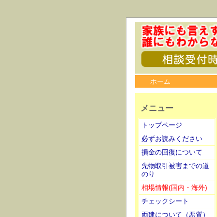
ホーム
メニュー
トップページ
必ずお読みください
損金の回復について
先物取引被害までの道
のり
相場情報(国内・海外)
チェックシート
両建について（悪質）