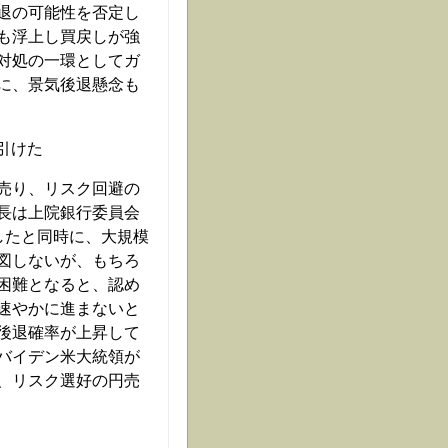
退の可能性を否定し
も浮上し買戻しが強
対処の一環としてガ
に、景気後退懸念も
引けた
売り、リスク回避の
長は上院銀行委員会
したと同時に、大規模
図しないが、もちろ
困難となると、認め
速やかに進まないと
後退確率が上昇して
バイデン米大統領が
、リスク選好の円売