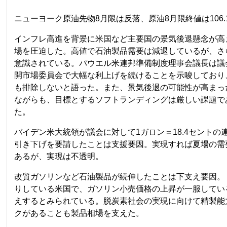
ニューヨーク原油先物8月限は反落、原油8月限終値は106.1
インフレ高進を背景に米国など主要国の景気後退懸念が高
場を圧迫した。高値で石油製品需要は減退しているが、さ
意識されている。パウエル米連邦準備制度理事会議長は議
開市場委員会で大幅な利上げを続けることを示唆しており
も排除しないと語った。また、景気後退の可能性が高まっ
ながらも、目標とするソフトランディングは厳しい課題で
た。
バイデン米大統領が議会に対して1ガロン＝18.4セントの
引き下げを要請したことは支援要因。実現すれば夏場の需
あるが、実現は不透明。
改質ガソリンなど石油製品が続伸したことは下支え要因。
りしている米国で、ガソリン小売価格の上昇が一服してい
えするとみられている。脱炭素社会の実現に向けて精製能
クがあることも製品相場を支えた。