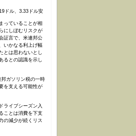
9ドル、3.33ドル安
まっていることが相
らにしぼむリスクが
会証言で、米連邦公
、いかなる利上げ幅
たとは思わないとし
あるとの認識を示し
連邦ガソリン税の一時
要を支える可能性が
ドライブシーズン入
ることは消費を下支
力の減少が続くリス