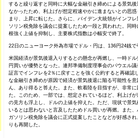
すると繰り返すと同時に大幅な金融引き締めによる景気後
なかったため、利上げが想定程速やかに進まないとの思惑
まり、上昇に転じた。さらに、バイデン大統領がインフレ
ソリン税免除を議会に提案したため一段と買われた。同時
根強く上値を抑制し、主要株式指数は小幅安で終了。
22日のニューヨーク外為市場でドル・円は、136円24銭で
米国経済が景気後退入りするとの懸念が再燃し、一時ドル
円買いが優勢となった。連邦準備制度理事会のパウエル議
証言でインフレを2％に戻すことを強く公約すると再確認
な金融引き締めが原因で経済が景気後退に陥る可能性を意
ん、あり得ると答えた。また、軟着陸を目指すが、非常に
た。このため、一部では、想定されているほど、利上げが
の見方も浮上し、ドルの上値を抑えた。ただ、現状で景気
いるとは思わないと言及したためドル買いが再燃。また、
ガソリン税免除を議会に正式提案したことなどが好感され
りも再開した。