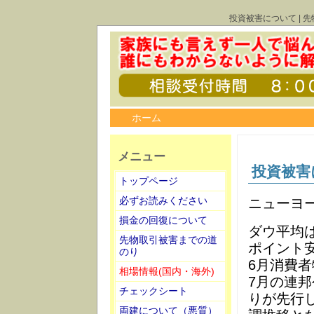
投資被害について | 
ホーム
メニュー
投資被害
トップページ
必ずお読みください
ニューヨー
損金の回復について
ダウ平均は2
先物取引被害までの道
ポイント安
のり
6月消費
相場情報(国内・海外)
7月の連邦
チェックシート
りが先行
両建について（悪質）