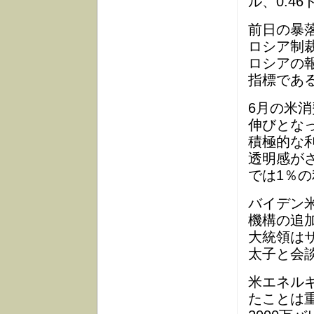
ル、0.46
前日の暴
ロシア制
ロシアの
指標である
6月の米消
伸びとな
積極的な
透明感が
では1％
バイデン
機構の追
大統領は
太子と会
米エネル
たことは重