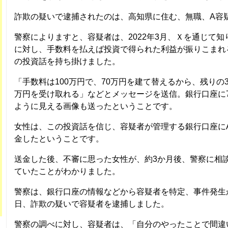
詐欺の疑いで逮捕されたのは、高知県に住む、無職、A容疑
警察によりますと、容疑者は、2022年3月、Ｘを通じて知
に対し、手数料を払えば投資で得られた利益が振りこまれる
の投資話を持ち掛けました。
「手数料は100万円で、70万円を建て替えるから、残りの3
万円を受け取れる」などとメッセージを送信。銀行口座に7
ように見える画像も送ったということです。
女性は、この投資話を信じ、容疑者が管理する銀行口座にA
金したということです。
送金した後、不審に思った女性が、約3か月後、警察に相
ていたことがわかりました。
警察は、銀行口座の情報などから容疑者を特定、事件発生か
日、詐欺の疑いで容疑者を逮捕しました。
警察の調べに対し、容疑者は、「自分のやったことで間違