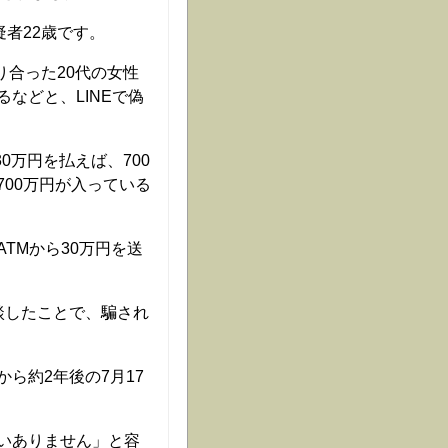
者22歳です。
り合った20代の女性
などと、LINEで偽
0万円を払えば、700
00万円が入っている
TMから30万円を送
談したことで、騙され
ら約2年後の7月17
いありません」と容