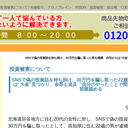
投資被害について | 先物取引、クロノブレイン、VISION、投資被害、排出権、CO2
SNSで偽の投資話を持ち掛け、30万円を騙し取った男を逮捕 自宅からは“大
投資被害について
SNSで偽の投資話を持ち掛け、30万円を騙し取った22
は“大金”見つかり、余罪も追及「自分のやったことで
容疑認める
北海道宗谷地方に住む20代の女性に対し、SNSで偽の投
30万円を騙し取ったとして、高知県に住む22歳の男が逮