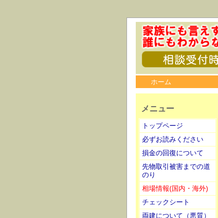
ホーム
メニュー
トップページ
必ずお読みください
損金の回復について
先物取引被害までの道
のり
相場情報(国内・海外)
チェックシート
両建について（悪質）