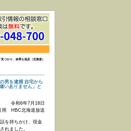
金”見つかり、余罪も追及（北海道）
歳の男を逮捕 自宅から
間違いありません」と
令和6年7月18日
引用 HBC北海道放送
資話を持ちかけ、現金
捕されました。