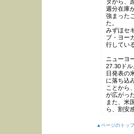
タから、
週分在庫
強まった
た。
みずほセ
ブ・ヨー
行してい
ニューヨー
27.30ド
日発表の米
に落ち込
ことから
が広がっ
また、米
ら、割安
▲ページのトッ