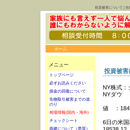
投資被害について | 
ホーム
メニュー
投資被害
トップページ
必ずお読みください
NY株式：
損金の回復について
NYダウ 
先物取引被害までの道
始値 ：
のり
値 ：1845
相場情報(国内・海外)
チェックシート
6日の米国
18538.
両建について（悪質）