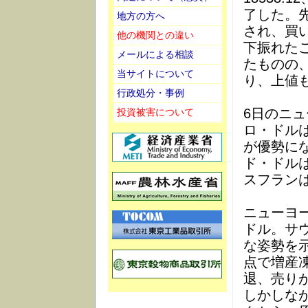
了した。
地方の方へ
され、買
他の機関との違い
下振れた
メールによる相談
たものの
当サイトについて
り、上値
行政処分・事例
6日のニュ
投資被害について
ロ・ドルは
が優勢にな
ド・ドルは
スフランは
ニューヨー
ドル。サ
な姿勢を
点で増産
退、売り
しかしな