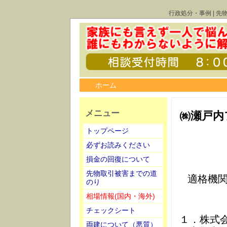
行政処分・事例 | 先
ホーム
メニュー
㈱瀬戸内
トップページ
必ずお読みください
損金の回復について
先物取引被害までの道
適格機
のり
相場情報(国内・海外)
チェックシート
１．株式
両建について（悪質）