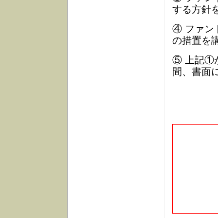
する方針
④ ファ
の措置を
⑤ 上記
間、書面