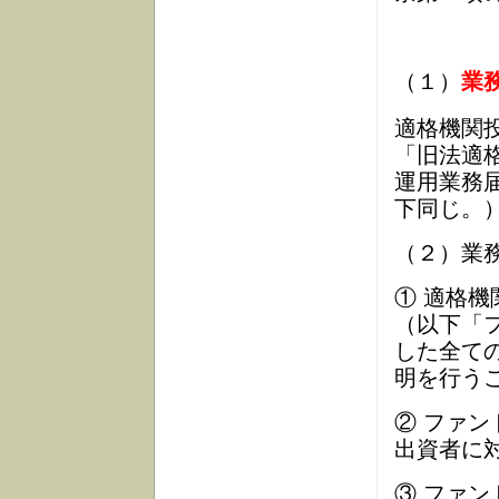
（１）
業
適格機関
「旧法適
運用業務
下同じ。
（２）業
① 適格
（以下「
した全て
明を行う
② ファ
出資者に
③ ファ