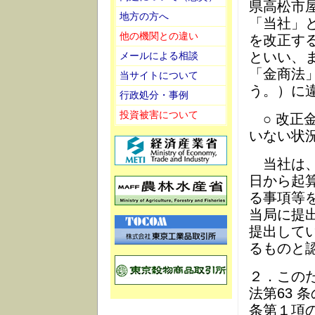
県高松市屋島
地方の方へ
「当社」
他の機関との違い
を改正する
といい、ま
メールによる相談
「金商法
当サイトについて
う。）に
行政処分・事例
投資被害について
○ 改正
いない状
当社は、
日から起
る事項等
当局に提
提出して
るものと
２．この
法第63
条第１項