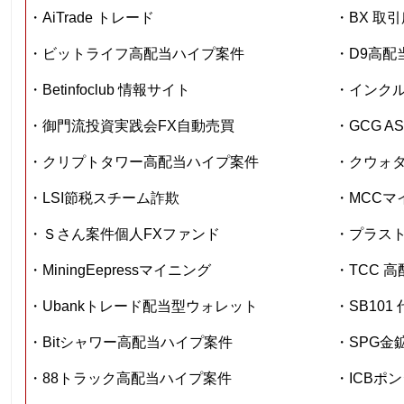
・AiTrade トレード
・BX 取引
・ビットライフ高配当ハイプ案件
・D9高配
・Betinfoclub 情報サイト
・インク
・御門流投資実践会FX自動売買
・GCG AS
・クリプトタワー高配当ハイプ案件
・クウォタ
・LSI節税スチーム詐欺
・MCCマ
・Ｓさん案件個人FXファンド
・プラス
・MiningEepressマイニング
・TCC 
・Ubankトレード配当型ウォレット
・SB10
・Bitシャワー高配当ハイプ案件
・SPG金
・88トラック高配当ハイプ案件
・ICBポ