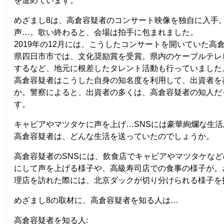
を進めています。
めざまし8は、高倉容疑者のコンサート映像を独自に入手
声…。歌い終わると、会場は拍手に包まれました。
2019年の12月には、こうしたコンサートを開いていた高
県四日市市では、文化奨励賞を受賞。県内のケーブルテレ
するなど、地元に根差したタレント活動も行っていました
高倉容疑者はこうした自身の知名度を利用して、出資者を
か。警察によると、出資者の多くは、高倉容疑者の知人だ
す。
キャビアやマツタケに声を上げ…SNSには豪華絢爛な生活
高倉容疑者は、どんな生活を送っていたのでしょうか。
高倉容疑者のSNSには、飲食店でキャビアやマツタケな
にして声を上げる様子や、高級寿司店での食事の様子が。
理店を訪れた際には、北京ダックが切り分けられる様子を
めざまし8の取材に、高倉容疑者を知る人は…
高倉容疑者を知る人: