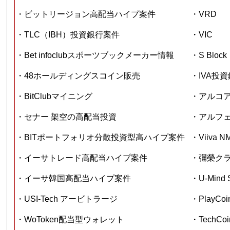
・ビットリージョン高配当ハイプ案件
・VRD
・TLC（IBH）投資銀行案件
・VIC
・Bet infoclubスポーツブックメーカー情報
・S Block
・48ホールディングスコイン販売
・IVA投
・BitClubマイニング
・アルコ
・セナー 架空の高配当投資
・アルフ
・BITポートフォリオ分散投資型高ハイプ案件
・Viiva 
・イーサトレード高配当ハイプ案件
・彌榮ク
・イーサ韓国高配当ハイプ案件
・U-Mind 
・USI-Tech アービトラージ
・PlayCoi
・WoToken配当型ウォレット
・TechCoi