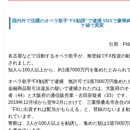
国内外で活躍のオペラ歌手“FX勧誘”で逮捕 SNSで豪
ナ禍で異変
引用 F
名古屋などで活動するオペラ歌手が、無登録でFX投資の
されました。
知人ら100人以上から、約1億7000万円を集めたとみられ
オペラ歌手“FX勧誘”で逮捕 無許可で1億7000万円集めた
金融商品取引法違反の疑いで逮捕されたのは、大阪府のオ
者（44）と大阪府の通信販売業・古田容疑者（33）です
2019年12月頃から翌年2月にかけて、三重県桑名市在住の
「FXに出資すれば配当がもらえる」と、登録のないまま
れています。
警察は、2人が100人以上を勧誘し、集めた額は1億7000