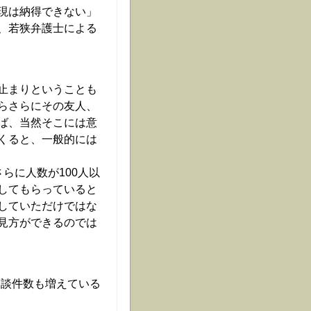
現は納得できない」
、若狭弁護士による
止まりということも
らさらにその友人、
ば、当然そこには意
くると、一般的には
らに人数が100人以
してもらっていると
していただけではな
見方ができるのでは
相談件数も増えている