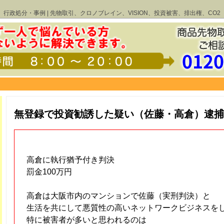
行政処分・事例 | 先物取引、クロノブレイン、VISION、投資被害、排出権、CO2
無登録で投資勧誘した疑い（佐藤・高倉）逮捕
高倉に執行猶予付き判決
罰金100万円
高倉は大阪市内のマンションで佐藤（実刑判決）と
生活を共にして悪質性の高いネットワークビジネスを
特に被害者が多いと思われるのは