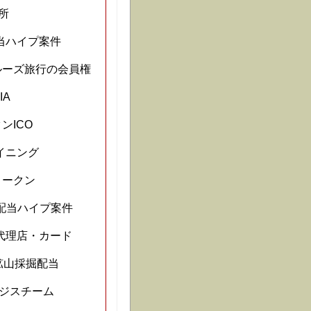
所
当ハイプ案件
ルーズ旅行の会員権
IA
ンICO
イニング
トークン
高配当ハイプ案件
1 代理店・カード
鉱山採掘配当
ンジスチーム