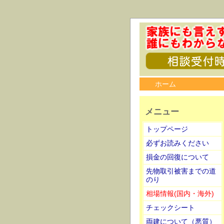
ホーム
メニュー
トップページ
必ずお読みください
損金の回復について
先物取引被害までの道
のり
相場情報(国内・海外)
チェックシート
両建について（悪質）