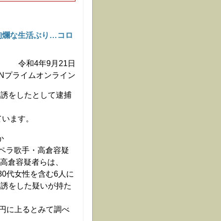
華絢爛な生活ぶり…コロ
令和4年9月21日
NNプライムオンライン
勧誘をしたとして逮捕
ています。
か
ペラ歌手・高倉容疑
。高倉容疑者らは、
80代女性を含む6人に
勧誘をした疑いが持た
万円に上るとみて調べ