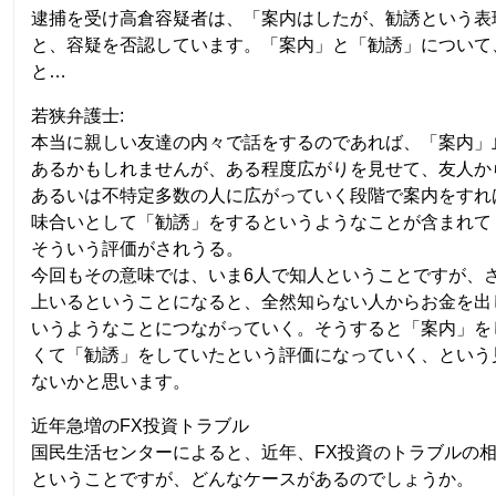
逮捕を受け高倉容疑者は、「案内はしたが、勧誘という表
と、容疑を否認しています。「案内」と「勧誘」について
と…
若狭弁護士:
本当に親しい友達の内々で話をするのであれば、「案内」
あるかもしれませんが、ある程度広がりを見せて、友人か
あるいは不特定多数の人に広がっていく段階で案内をすれ
味合いとして「勧誘」をするというようなことが含まれて
そういう評価がされうる。
今回もその意味では、いま6人で知人ということですが、さ
上いるということになると、全然知らない人からお金を出
いうようなことにつながっていく。そうすると「案内」を
くて「勧誘」をしていたという評価になっていく、という
ないかと思います。
近年急増のFX投資トラブル
国民生活センターによると、近年、FX投資のトラブルの
ということですが、どんなケースがあるのでしょうか。