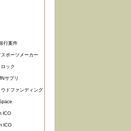
資銀行案件
アスポーツメーカー
ェロック
NMNサプリ
ラウドファンディング
Space
n ICO
n ICO