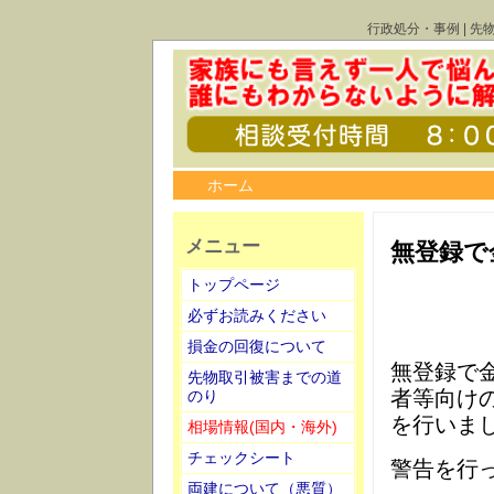
行政処分・事例 | 先
ホーム
メニュー
無登録で
トップページ
必ずお読みください
損金の回復について
無登録で
先物取引被害までの道
者等向けの
のり
を行いま
相場情報(国内・海外)
チェックシート
警告を行
両建について（悪質）